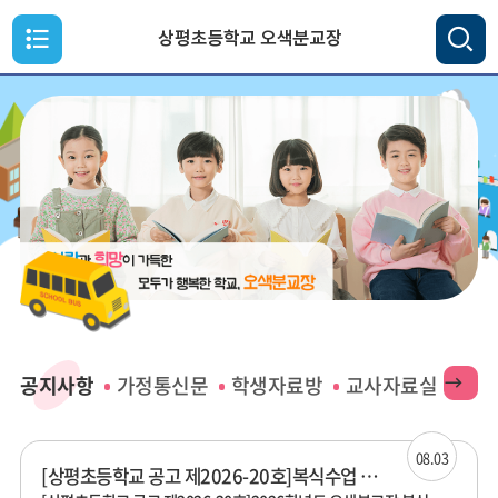
메
뉴
통
검색
열
합
검
기
색
닫
기
공
공지사항
가정통신문
학생자료방
교사자료실
지
사
08.03
[상평초등학교 공고 제2026-20호]복식수업 보조강사 채용 재공고
항